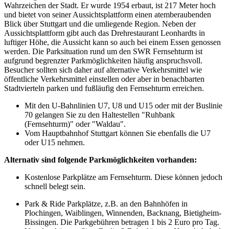
Wahrzeichen der Stadt. Er wurde 1954 erbaut, ist 217 Meter hoch
und bietet von seiner Aussichtsplattform einen atemberaubenden
Blick über Stuttgart und die umliegende Region. Neben der
Aussichtsplattform gibt auch das Drehrestaurant Leonhardts in
luftiger Höhe, die Aussicht kann so auch bei einem Essen genossen
werden. Die Parksituation rund um den SWR Fernsehturm ist
aufgrund begrenzter Parkmöglichkeiten häufig anspruchsvoll.
Besucher sollten sich daher auf alternative Verkehrsmittel wie
öffentliche Verkehrsmittel einstellen oder aber in benachbarten
Stadtvierteln parken und fußläufig den Fernsehturm erreichen.
Mit den U-Bahnlinien U7, U8 und U15 oder mit der Buslinie
70 gelangen Sie zu den Haltestellen "Ruhbank
(Fernsehturm)" oder "Waldau".
Vom Hauptbahnhof Stuttgart können Sie ebenfalls die U7
oder U15 nehmen.
Alternativ sind folgende Parkmöglichkeiten vorhanden:
Kostenlose Parkplätze am Fernsehturm. Diese können jedoch
schnell belegt sein.
Park & Ride Parkplätze, z.B. an den Bahnhöfen in
Plochingen, Waiblingen, Winnenden, Backnang, Bietigheim-
Bissingen. Die Parkgebühren betragen 1 bis 2 Euro pro Tag.