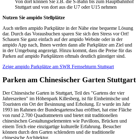
Von dort können Sie z.B. die S-Bahn bis zum Hauptbahnhof
Stuttgart und von dort aus die U7 oder U15 nehmen
Nutzen Sie ampido Stellplätze
Auch stellen ampido Parkplätze in der Nähe eine bequeme Lösung
dar. Durch das Vorausbuchen sparen Sie sich den Stress vor Ort!
Schauen Sie ganz einfach auf der ampido Website oder in der
ampido App nach, Ihnen werden dann alle Parkplätze am Ziel und
in der Umgebung angezeigt. Hinzu kommt, dass die Preise für das
Parken auf ampido Parkplätzen oftmals deutlich günstiger sind.
Zeige ampido Parkplätze am SWR Fernsehturm Stuttgart
Parken am Chinesischer Garten Stuttgart
Der Chinesische Garten in Stuttgart, Teil des "Gartens der vier
Jahreszeiten" im Höhenpark Killesberg, ist für Einheimische und
Touristen ein Ort der Besinnung und Erholung. Er wurde im Jahr
1993 im Rahmen der Bundesgartenschau eröffnet, hat eine Fläche
von rund 2.700 Quadratmetern und bietet mit traditionellen
chinesischen Gestaltungselementen wie Pavillons, Brücken und
einem Teich eine einzigartige kulturelle Erfahrung. Besucher
können durch den Garten schlendern und die traditionelle
chinesische Architektur.