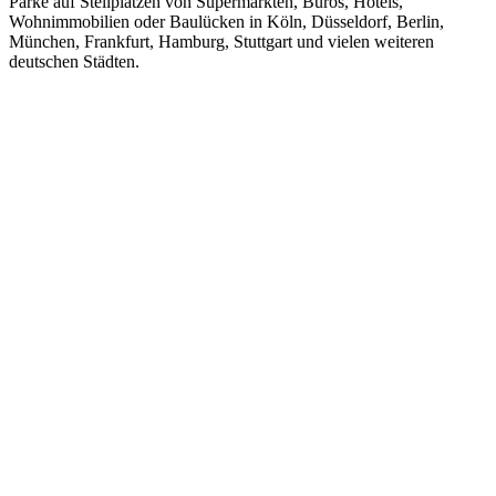
Parke auf Stellplätzen von Supermärkten, Büros, Hotels,
Wohnimmobilien oder Baulücken in Köln, Düsseldorf, Berlin,
München, Frankfurt, Hamburg, Stuttgart und vielen weiteren
deutschen Städten.