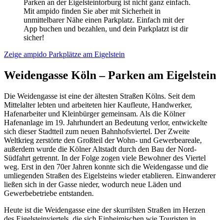
Parken an der Eigelsteintorburg ist nicht ganz einfach.
Mit ampido finden Sie aber mit Sicherheit in
unmittelbarer Nähe einen Parkplatz. Einfach mit der
App buchen und bezahlen, und dein Parkplatzt ist dir
sicher!
Zeige ampido Parkplätze am Eigelstein
Weidengasse Köln – Parken am Eigelstein
Die Weidengasse ist eine der ältesten Straßen Kölns. Seit dem
Mittelalter lebten und arbeiteten hier Kaufleute, Handwerker,
Hafenarbeiter und Kleinbürger gemeinsam. Als die Kölner
Hafenanlage im 19. Jahrhundert an Bedeutung verlor, entwickelte
sich dieser Stadtteil zum neuen Bahnhofsviertel. Der Zweite
Weltkrieg zerstörte den Großteil der Wohn- und Gewerbeareale,
außerdem wurde die Kölner Altstadt durch den Bau der Nord-
Südfahrt getrennt. In der Folge zogen viele Bewohner des Viertel
weg. Erst in den 70er Jahren konnte sich die Weidengasse und die
umliegenden Straßen des Eigelsteins wieder etablieren. Einwanderer
ließen sich in der Gasse nieder, wodurch neue Läden und
Gewerbebetriebe entstanden.
Heute ist die Weidengasse eine der skurrilsten Straßen im Herzen
des Eigelsteinviertels, die sich Einheimischen wie Touristen in