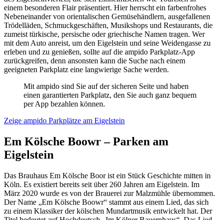
einem besonderen Flair präsentiert. Hier herrscht ein farbenfrohes
Nebeneinander von orientalischen Gemüsehändlern, ausgefallenen
Trödelläden, Schmuckgeschäften, Musikshops und Restaurants, die
zumeist türkische, persische oder griechische Namen tragen. Wer
mit dem Auto anreist, um den Eigelstein und seine Weidengasse zu
erleben und zu genießen, sollte auf die ampido Parkplatz-App
zurückgreifen, denn ansonsten kann die Suche nach einem
geeigneten Parkplatz eine langwierige Sache werden.
Mit ampido sind Sie auf der sicheren Seite und haben
einen garantierten Parkplatz, den Sie auch ganz bequem
per App bezahlen können.
Zeige ampido Parkplätze am Eigelstein
Em Kölsche Boowr – Parken am
Eigelstein
Das Brauhaus Em Kölsche Boor ist ein Stück Geschichte mitten in
Köln. Es existiert bereits seit über 260 Jahren am Eigelstein. Im
März 2020 wurde es von der Brauerei zur Malzmühle übernommen.
Der Name „Em Kölsche Boowr“ stammt aus einem Lied, das sich
zu einem Klassiker der kölschen Mundartmusik entwickelt hat. Der
Titel bedeutet auf Hochdeutsch „Im Kölner Bauernhaus“. Das Lied