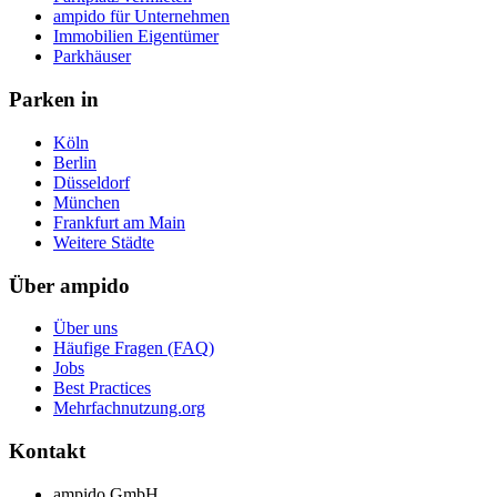
ampido für Unternehmen
Immobilien Eigentümer
Parkhäuser
Parken in
Köln
Berlin
Düsseldorf
München
Frankfurt am Main
Weitere Städte
Über ampido
Über uns
Häufige Fragen (FAQ)
Jobs
Best Practices
Mehrfachnutzung.org
Kontakt
ampido GmbH