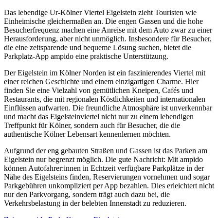
Das lebendige Ur-Kölner Viertel Eigelstein zieht Touristen wie
Einheimische gleichermaßen an. Die engen Gassen und die hohe
Besucherfrequenz machen eine Anreise mit dem Auto zwar zu einer
Herausforderung, aber nicht unmöglich. Insbesondere für Besucher,
die eine zeitsparende und bequeme Lösung suchen, bietet die
Parkplatz-App ampido eine praktische Unterstützung.
Der Eigelstein im Kölner Norden ist ein faszinierendes Viertel mit
einer reichen Geschichte und einem einzigartigen Charme. Hier
finden Sie eine Vielzahl von gemütlichen Kneipen, Cafés und
Restaurants, die mit regionalen Köstlichkeiten und internationalen
Einflüssen aufwarten. Die freundliche Atmosphäre ist unverkennbar
und macht das Eigelsteinviertel nicht nur zu einem lebendigen
Treffpunkt für Kölner, sondern auch für Besucher, die die
authentische Kölner Lebensart kennenlernen möchten.
Aufgrund der eng gebauten Straßen und Gassen ist das Parken am
Eigelstein nur begrenzt möglich. Die gute Nachricht: Mit ampido
können Autofahrer:innen in Echtzeit verfügbare Parkplätze in der
Nähe des Eigelsteins finden, Reservierungen vornehmen und sogar
Parkgebühren unkompliziert per App bezahlen. Dies erleichtert nicht
nur den Parkvorgang, sondern trägt auch dazu bei, die
Verkehrsbelastung in der belebten Innenstadt zu reduzieren.