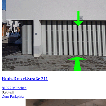
Ruth-Drexel-Straße 211
81927 München
0,90 €/h
Zum Parkplatz