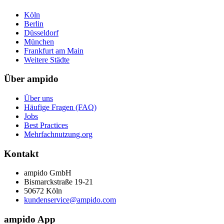
Köln
Berlin
Düsseldorf
München
Frankfurt am Main
Weitere Städte
Über ampido
Über uns
Häufige Fragen (FAQ)
Jobs
Best Practices
Mehrfachnutzung.org
Kontakt
ampido GmbH
Bismarckstraße 19-21
50672 Köln
kundenservice@ampido.com
ampido App