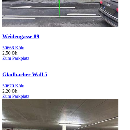
Weidengasse 89
50668 Köln
2,50 €/h
Zum Parkplatz
Gladbacher Wall 5
50670 Köln
2,20 €/h
Zum Parkplatz