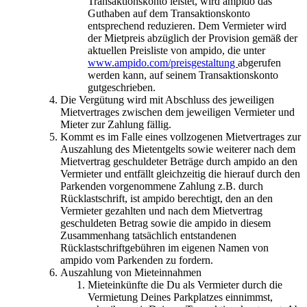
Transaktionskonto leistet, wird ampido das
Guthaben auf dem Transaktionskonto
entsprechend reduzieren. Dem Vermieter wird
der Mietpreis abzüglich der Provision gemäß der
aktuellen Preisliste von ampido, die unter
www.ampido.com/preisgestaltung
abgerufen
werden kann, auf seinem Transaktionskonto
gutgeschrieben.
Die Vergütung wird mit Abschluss des jeweiligen
Mietvertrages zwischen dem jeweiligen Vermieter und
Mieter zur Zahlung fällig.
Kommt es im Falle eines vollzogenen Mietvertrages zur
Auszahlung des Mietentgelts sowie weiterer nach dem
Mietvertrag geschuldeter Beträge durch ampido an den
Vermieter und entfällt gleichzeitig die hierauf durch den
Parkenden vorgenommene Zahlung z.B. durch
Rücklastschrift, ist ampido berechtigt, den an den
Vermieter gezahlten und nach dem Mietvertrag
geschuldeten Betrag sowie die ampido in diesem
Zusammenhang tatsächlich entstandenen
Rücklastschriftgebühren im eigenen Namen von
ampido vom Parkenden zu fordern.
Auszahlung von Mieteinnahmen
Mieteinkünfte die Du als Vermieter durch die
Vermietung Deines Parkplatzes einnimmst,