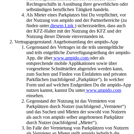
Rechtsgeschäfts in Ausübung ihrer gewerblichen oder
selbständigen beruflichen Tätigkeit handeln.
Als Mieter eines Parkplatzes bist Du verpflichtet, vor
der Nutzung von ampido und der Partnerbereiche (zu
finden unter
diesem Link
) sicherzustellen, dass auch
der KFZ-Halter mit der Nutzung des KFZ und der
Nutzung dieser Dienste einverstanden ist.
Vertragsgegenstand: Angebotsumfang der ampido-App
Gegenstand des Vertrages ist die teils unentgeltliche
und teils entgeltliche Zurverfügungstellung der ampido-
App, die über
www.ampido.com
oder als
entsprechende mobile Applikationen sowie über
vorgesehene Schnittstellen abgerufen werden kann,
zum Suchen und Finden von Einfahrten und privaten
Parkflächen (nachfolgend „Parkplätze“). In welcher
Form und auf welchen Endgeräten Du die ampido-App
nutzen kannst, kannst Du unter
www.ampido.com
einsehen.
Gegenstand der Nutzung ist das Vermieten von
Parkplätzen durch Nutzer (nachfolgend „Vermieter“)
und das Suchen und Mieten der sowohl von Nutzern
als auch von ampido selber angebotenen Parkplätze
durch Nutzer (nachfolgend „Mieter“).
Im Falle der Vermietung von Parkplätzen von Nutzern
als Vermieter an Mieter stellt ampido lediglich die