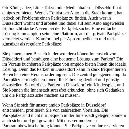
Ob Königsallee, Little Tokyo oder Medienhafen – Düsseldorf hat
einiges zu bieten. Wer als Tourist per Auto in die Stadt kommt, hat
jedoch oft Probleme einen Parkplatz zu finden. Auch wer in
Düsseldorf wohnt und arbeitet und dabei auf sein Auto angewiesen
ist, braucht starke Neven bei der Parkplatzsuche. Eine einfache
Lösung kann ampido sein: eine Plattform, auf der private Parkplätze
vermietet werden. Komfortabel per App zu bedienen und meist
günstiger als reguläre Parkplätze!
Sie planen einen Besuch in der wunderschönen Innenstadt von
Düsseldorf und benötigen eine bequeme Lösung zum Parken? Die
im Voraus buchbaren Parkplätze von ampido bieten Ihnen die ideale
Lösung. Denn das Parken in Düsseldorf kann in stark frequentierten
Bereichen eine Herausforderung sein. Die zentral gelegenen ampido
Parkplätze ermöglichen Ihnen, Ihr Fahrzeug flexibel und günstig
abzustellen. So wird das Parken in Düsseldorf ein Kinderspiel, und
Sie können die Innenstadt stressfrei erkunden, ohne sich Gedanken
um die Parkplatzsuche machen zu müssen.
Wenn Sie sich für unsere amido Parkplätze in Düsseldorf
entscheiden, profitieren Sie von zahlreichen Vorteilen. Die
Parkplätze sind nicht nur bequem in der Innenstadt gelegen, sondern
auch sicher und gut gewartet. Mit unserer modernen
Parkraumbewirtschaftung können Sie Parkplätze online reservieren